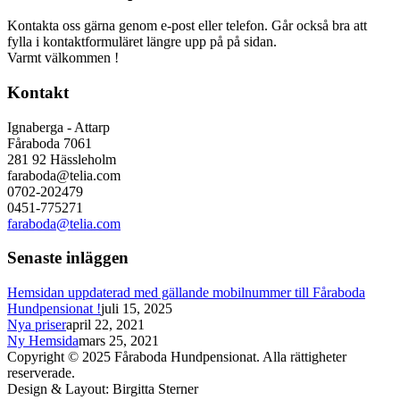
Kontakta oss gärna genom e-post eller telefon. Går också bra att
fylla i kontaktformuläret längre upp på på sidan.
Varmt välkommen !
Kontakt
Ignaberga - Attarp
Fåraboda 7061
281 92 Hässleholm
faraboda@telia.com
0702-202479
0451-775271
faraboda@telia.com
Senaste inläggen
Hemsidan uppdaterad med gällande mobilnummer till Fåraboda
Hundpensionat !
juli 15, 2025
Nya priser
april 22, 2021
Ny Hemsida
mars 25, 2021
Copyright © 2025 Fåraboda Hundpensionat. Alla rättigheter
reserverade.
Design & Layout: Birgitta Sterner