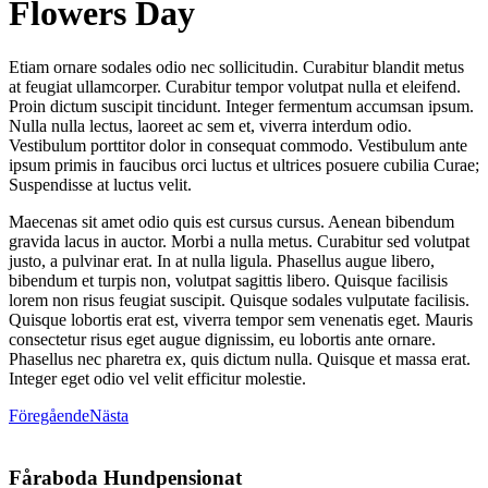
Flowers Day
work2
Etiam ornare sodales odio nec sollicitudin. Curabitur blandit metus
at feugiat ullamcorper. Curabitur tempor volutpat nulla et eleifend.
Proin dictum suscipit tincidunt. Integer fermentum accumsan ipsum.
Nulla nulla lectus, laoreet ac sem et, viverra interdum odio.
Vestibulum porttitor dolor in consequat commodo. Vestibulum ante
ipsum primis in faucibus orci luctus et ultrices posuere cubilia Curae;
Suspendisse at luctus velit.
Maecenas sit amet odio quis est cursus cursus. Aenean bibendum
gravida lacus in auctor. Morbi a nulla metus. Curabitur sed volutpat
justo, a pulvinar erat. In at nulla ligula. Phasellus augue libero,
bibendum et turpis non, volutpat sagittis libero. Quisque facilisis
lorem non risus feugiat suscipit. Quisque sodales vulputate facilisis.
Quisque lobortis erat est, viverra tempor sem venenatis eget. Mauris
consectetur risus eget augue dignissim, eu lobortis ante ornare.
Phasellus nec pharetra ex, quis dictum nulla. Quisque et massa erat.
Integer eget odio vel velit efficitur molestie.
Föregående
Nästa
Fåraboda Hundpensionat