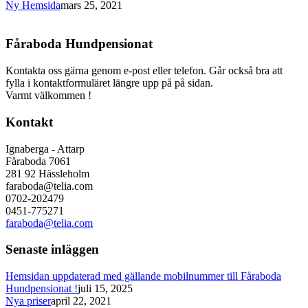
Ny Hemsida
mars 25, 2021
Fåraboda Hundpensionat
Kontakta oss gärna genom e-post eller telefon. Går också bra att
fylla i kontaktformuläret längre upp på på sidan.
Varmt välkommen !
Kontakt
Ignaberga - Attarp
Fåraboda 7061
281 92 Hässleholm
faraboda@telia.com
0702-202479
0451-775271
faraboda@telia.com
Senaste inläggen
Hemsidan uppdaterad med gällande mobilnummer till Fåraboda
Hundpensionat !
juli 15, 2025
Nya priser
april 22, 2021